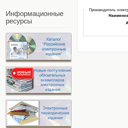
Производитель электр
Информационные
Наимено
ресурсы