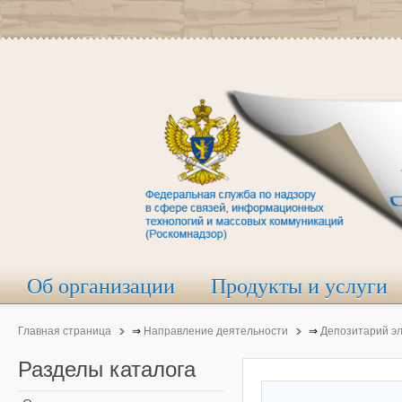
Об организации
Продукты и услуги
Главная страница
⇒
Направление деятельности
⇒
Депозитарий э
Разделы
каталога