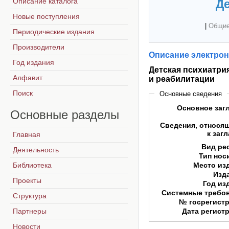
Описание каталога
Де
Новые поступления
|
Общие
Периодические издания
Производители
Описание электрон
Год издания
Детская психиатри
Алфавит
и реабилитации
Поиск
Основные сведения
Основное заг
Основные
разделы
Сведения, относя
к заг
Главная
Вид ре
Деятельность
Тип нос
Библиотека
Место из
Изд
Проекты
Год из
Системные требо
Структура
№ госрегист
Партнеры
Дата регист
Новости