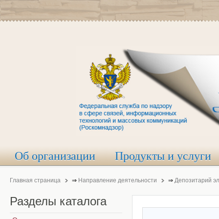
Об организации
Продукты и услуги
Главная страница
⇒
Направление деятельности
⇒
Депозитарий э
Разделы
каталога