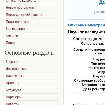
Описание каталога
Де
Новые поступления
|
Общие
Периодические издания
Производители
Описание электрон
Год издания
Научное наследие 
Алфавит
Основные сведения
Поиск
Основное заг
Сведения, относя
Основные
разделы
к заг
Вид ре
Главная
Тип нос
Место из
Деятельность
Изд
Библиотека
Год из
Системные требо
Проекты
№ госрегист
Дата регист
Структура
Партнеры
Новости