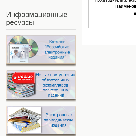
Производитель электр
Наимено
Информационные
ресурсы