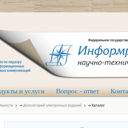
дукты и услуги
Вопрос - ответ
Конт
льности
⇒
Депозитарий электронных изданий
⇒
Каталог