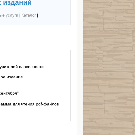
 изданий
ые услуги
|
Каталог
|
учителей словесности :
ное издание
сентября"
ограмма для чтения pdf-файлов