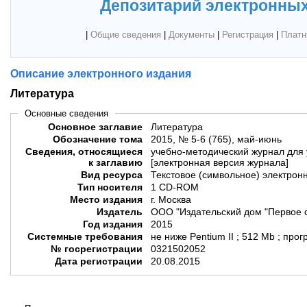
Депозитарий электронных
|
Общие сведения
|
Документы
|
Регистрация
|
Платн
Описание электронного издания
Литература
Основные сведения
Основное заглавие
Литература
Обозначение тома
2015, № 5-6 (765), май-июнь
Сведения, относящиеся
учебно-методический журнал для 
к заглавию
[электронная версия журнала]
Вид ресурса
Текстовое (символьное) электрон
Тип носителя
1 CD-ROM
Место издания
г. Москва
Издатель
ООО "Издательский дом "Первое 
Год издания
2015
Системные требования
не ниже Pentium II ; 512 Mb ; пр
№ госрегистрации
0321502052
Дата регистрации
20.08.2015