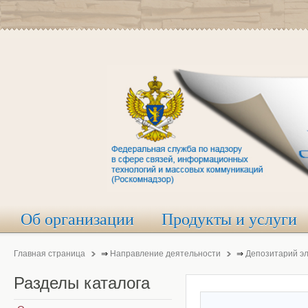
Об организации
Продукты и услуги
Главная страница
⇒
Направление деятельности
⇒
Депозитарий э
Разделы
каталога