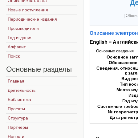
Описание каталога
Де
Новые поступления
|
Общие
Периодические издания
Производители
Описание электрон
Год издания
English = Английск
Алфавит
Основные сведения
Поиск
Основное заг
Обозначение
Основные
разделы
Сведения, относя
к заг
Вид ре
Главная
Тип нос
Место из
Деятельность
Изд
Библиотека
Год из
Системные требо
Проекты
№ госрегист
Дата регист
Структура
Партнеры
Новости