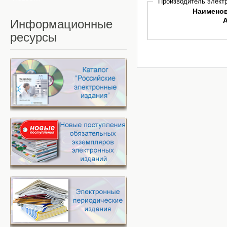
Производитель электр
Наимено
Информационные
ресурсы