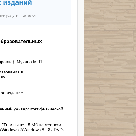
 изданий
ые услуги
|
Каталог
|
образовательных
ровна), Мухина М. П.
разования в
иях
ное издание
енный университет физической
3 ГГц и выше ; 5 Мб на жестком
/Windows 7/Windows 8 ; 8х DVD-