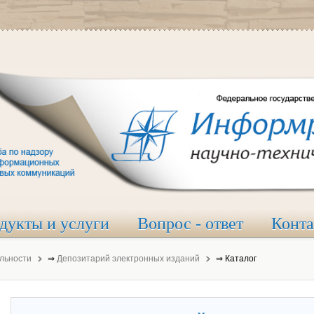
дукты и услуги
Вопрос - ответ
Конт
льности
⇒
Депозитарий электронных изданий
⇒
Каталог