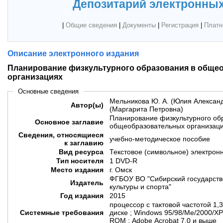
Депозитарий электронных
|
Общие сведения
|
Документы
|
Регистрация
|
Платн
Описание электронного издания
Планирование физкультурного образования в обще
организациях
Основные сведения
Мельникова Ю. А. (Юлия Александ
Автор(ы)
(Маргарита Петровна)
Планирование физкультурного об
Основное заглавие
общеобразовательных организац
Сведения, относящиеся
учебно-методическое пособие
к заглавию
Вид ресурса
Текстовое (символьное) электрон
Тип носителя
1 DVD-R
Место издания
г. Омск
ФГБОУ ВО "Сибирский государств
Издатель
культуры и спорта"
Год издания
2015
процессор с тактовой частотой 1,
Системные требования
диске ; Windows 95/98/Me/2000/XP
ROM ; Adobe Acrobat 7.0 и выше