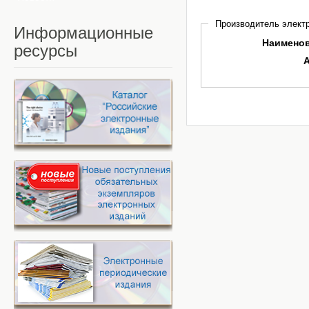
Производитель электр
Информационные
Наимено
ресурсы