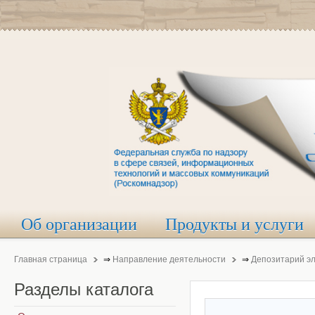
Об организации
Продукты и услуги
Главная страница
⇒
Направление деятельности
⇒
Депозитарий э
Разделы
каталога