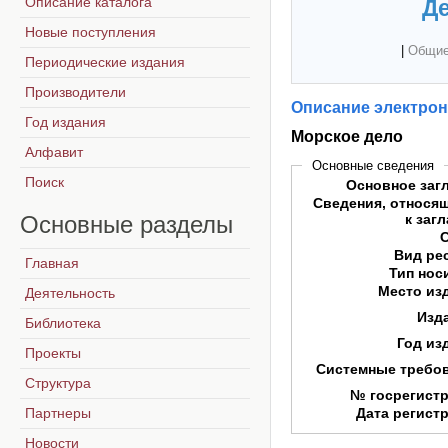
Описание каталога
Де
Новые поступления
|
Общие
Периодические издания
Производители
Описание электрон
Год издания
Морское дело
Алфавит
Основные сведения
Поиск
Основное заг
Сведения, относя
Основные
разделы
к заг
Вид ре
Главная
Тип нос
Место из
Деятельность
Изд
Библиотека
Год из
Проекты
Системные требо
Структура
№ госрегист
Партнеры
Дата регист
Новости