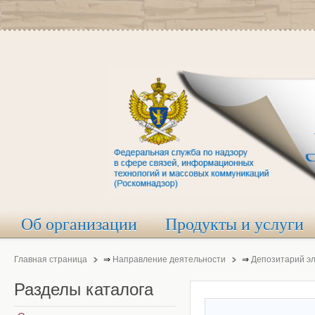
Об организации
Продукты и услуги
Главная страница
⇒
Направление деятельности
⇒
Депозитарий э
Разделы
каталога