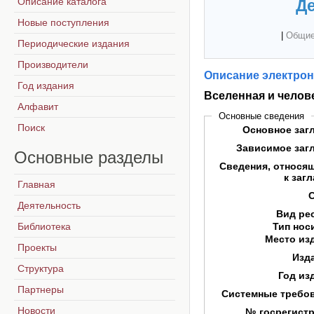
Описание каталога
Де
Новые поступления
|
Общие
Периодические издания
Производители
Описание электрон
Год издания
Вселенная и челов
Алфавит
Основные сведения
Поиск
Основное заг
Зависимое заг
Основные
разделы
Сведения, относя
к заг
Главная
Деятельность
Вид ре
Библиотека
Тип нос
Место из
Проекты
Изд
Структура
Год из
Партнеры
Системные требо
Новости
№ госрегист