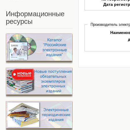
Дата регист
Информационные
ресурсы
Производитель электр
Наимено