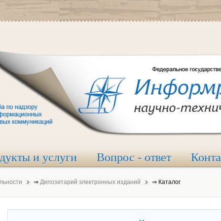
дукты и услуги
Вопрос - ответ
Конт
льности
⇒
Депозитарий электронных изданий
⇒
Каталог