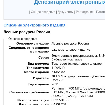
Депозитарий электронных
|
Общие сведения
|
Документы
|
Регистрация
|
Платн
Описание электронного издания
Лесные ресурсы России
Основные сведения
Основное заглавие
Лесные ресурсы России
Сведения, относящиеся
ежеквартальное издание
к заглавию
Электронные ресурсы;выпуск 3: 
Серия
библиотечном мире
Вид ресурса
Текстовое (символьное) электрон
Тип носителя
1 DVD-R
Место издания
г. Москва
ФГБУ "Государственная публичная
Издатель
России"
Год издания
2011
Pentium III 700 МГц (рекомендуетс
Системные требования
512 Мб ; Microsoft Windows 2000/X
800х600 (SVGA) ; CD-ROM
№ госрегистрации
0321501086
Дата регистрации
04.06.2015