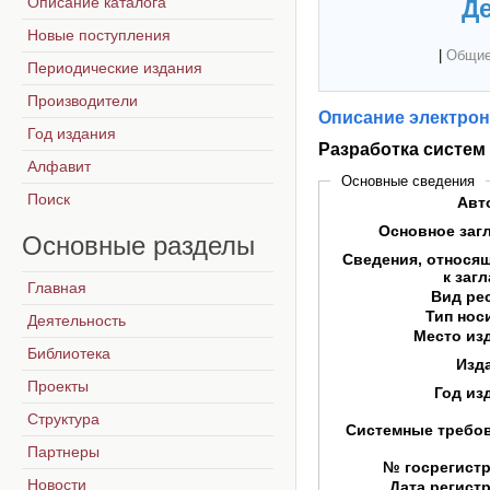
Описание каталога
Де
Новые поступления
|
Общие
Периодические издания
Производители
Описание электрон
Год издания
Разработка систем
Алфавит
Основные сведения
Поиск
Авт
Основное заг
Основные
разделы
Сведения, относя
к заг
Главная
Вид ре
Тип нос
Деятельность
Место из
Библиотека
Изд
Проекты
Год из
Структура
Системные требо
Партнеры
№ госрегист
Новости
Дата регист