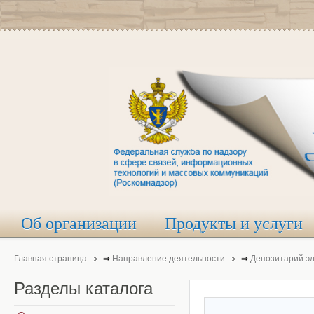
Об организации
Продукты и услуги
Главная страница
⇒
Направление деятельности
⇒
Депозитарий э
Разделы
каталога