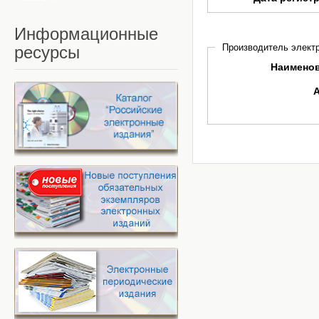
Информационные
Производитель электр
ресурсы
Наимено