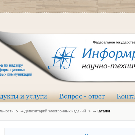
дукты и услуги
Вопрос - ответ
Конт
льности
⇒
Депозитарий электронных изданий
⇒
Каталог