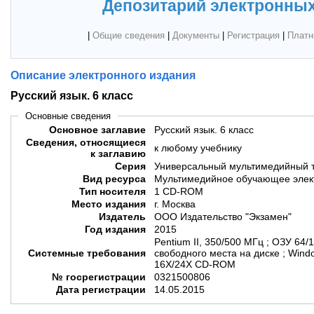
Депозитарий электронных
|
Общие сведения
|
Документы
|
Регистрация
|
Платн
Описание электронного издания
Русский язык. 6 класс
Основные сведения
Основное заглавие
Русский язык. 6 класс
Сведения, относящиеся
к любому учебнику
к заглавию
Серия
Универсальный мультимедийный 
Вид ресурса
Мультимедийное обучающее элек
Тип носителя
1 CD-ROM
Место издания
г. Москва
Издатель
ООО Издательство "Экзамен"
Год издания
2015
Pentium II, 350/500 МГц ; ОЗУ 64
Системные требования
свободного места на диске ; Windo
16Х/24Х CD-ROM
№ госрегистрации
0321500806
Дата регистрации
14.05.2015