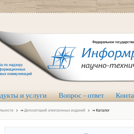
дукты и услуги
Вопрос - ответ
Конт
льности
⇒
Депозитарий электронных изданий
⇒
Каталог