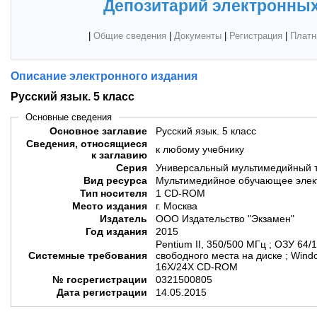
Депозитарий электронных
|
Общие сведения
|
Документы
|
Регистрация
|
Платн
Описание электронного издания
Русский язык. 5 класс
Основные сведения
Основное заглавие
Русский язык. 5 класс
Сведения, относящиеся
к любому учебнику
к заглавию
Серия
Универсальный мультимедийный 
Вид ресурса
Мультимедийное обучающее элек
Тип носителя
1 CD-ROM
Место издания
г. Москва
Издатель
ООО Издательство "Экзамен"
Год издания
2015
Pentium II, 350/500 МГц ; ОЗУ 64
Системные требования
свободного места на диске ; Windo
16Х/24Х CD-ROM
№ госрегистрации
0321500805
Дата регистрации
14.05.2015