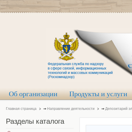
Об организации
Продукты и услуги
Главная страница
⇒
Направление деятельности
⇒
Депозитарий э
Разделы
каталога