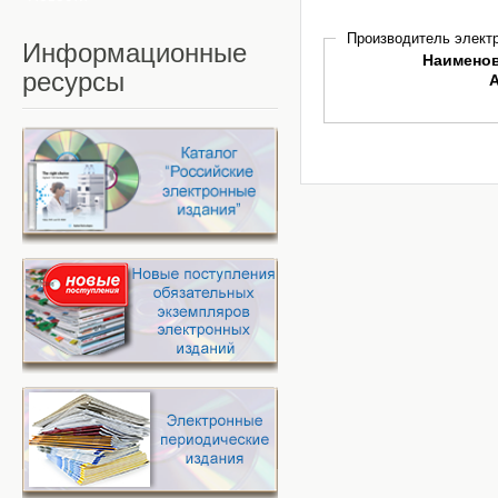
Производитель электр
Информационные
Наимено
ресурсы