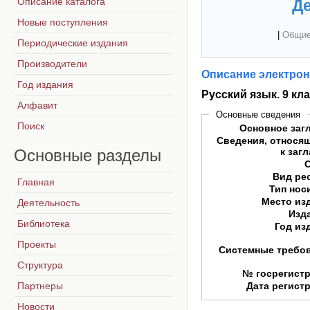
Описание каталога
Де
Новые поступления
|
Общие
Периодические издания
Производители
Описание электрон
Год издания
Русский язык. 9 кл
Алфавит
Основные сведения
Поиск
Основное заг
Сведения, относя
Основные
разделы
к заг
Вид ре
Главная
Тип нос
Место из
Деятельность
Изд
Библиотека
Год из
Проекты
Системные требо
Структура
№ госрегист
Партнеры
Дата регист
Новости