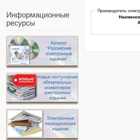
Производитель электр
Информационные
Наимено
ресурсы