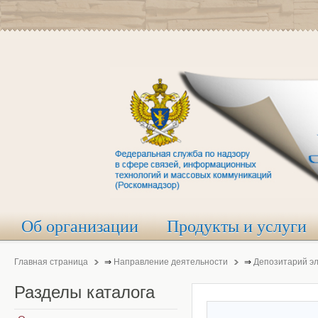
Об организации
Продукты и услуги
Главная страница
⇒
Направление деятельности
⇒
Депозитарий э
Разделы
каталога