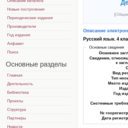
Описание каталога
Де
Новые поступления
|
Общие
Периодические издания
Производители
Описание электрон
Год издания
Русский язык. 4 кл
Алфавит
Основные сведения
Поиск
Основное заг
Сведения, относя
Основные
разделы
к заг
Вид ре
Главная
Тип нос
Место из
Деятельность
Изд
Библиотека
Год из
Проекты
Системные требо
Структура
№ госрегист
Партнеры
Дата регист
Новости