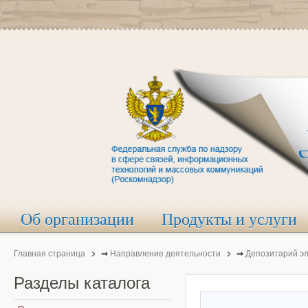
Об организации
Продукты и услуги
Главная страница
⇒
Направление деятельности
⇒
Депозитарий э
Разделы
каталога