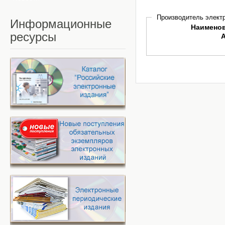
Производитель электр
Информационные
Наимено
ресурсы