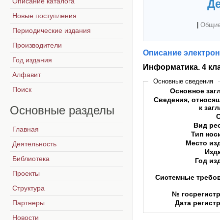
Описание каталога
Де
Новые поступления
|
Общие
Периодические издания
Производители
Описание электрон
Год издания
Информатика. 4 кл
Алфавит
Основные сведения
Поиск
Основное заг
Сведения, относя
Основные
разделы
к заг
Вид ре
Главная
Тип нос
Место из
Деятельность
Изд
Библиотека
Год из
Проекты
Системные требо
Структура
№ госрегист
Партнеры
Дата регист
Новости