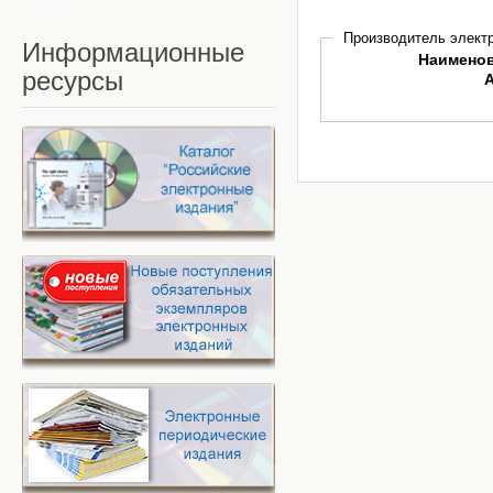
Производитель электр
Информационные
Наимено
ресурсы