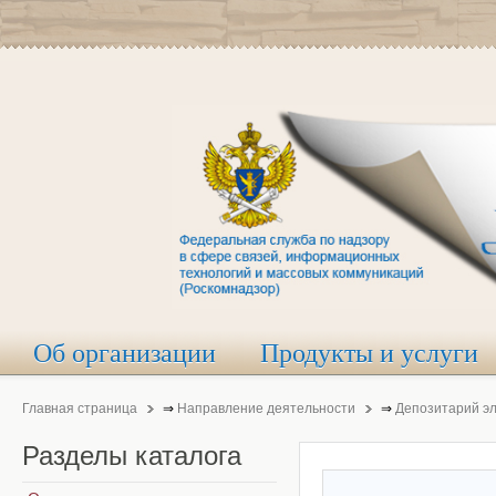
Об организации
Продукты и услуги
Главная страница
⇒
Направление деятельности
⇒
Депозитарий э
Разделы
каталога