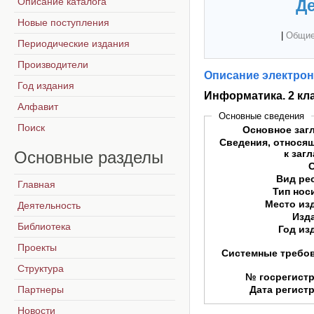
Описание каталога
Де
Новые поступления
|
Общие
Периодические издания
Производители
Описание электрон
Год издания
Информатика. 2 кл
Алфавит
Основные сведения
Поиск
Основное заг
Сведения, относя
Основные
разделы
к заг
Вид ре
Главная
Тип нос
Место из
Деятельность
Изд
Библиотека
Год из
Проекты
Системные требо
Структура
№ госрегист
Партнеры
Дата регист
Новости