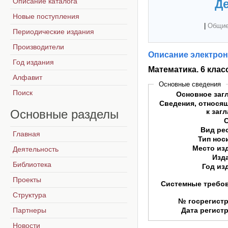
Описание каталога
Де
Новые поступления
|
Общие
Периодические издания
Производители
Описание электрон
Год издания
Математика. 6 клас
Алфавит
Основные сведения
Поиск
Основное заг
Сведения, относя
Основные
разделы
к заг
Вид ре
Главная
Тип нос
Место из
Деятельность
Изд
Библиотека
Год из
Проекты
Системные требо
Структура
№ госрегист
Партнеры
Дата регист
Новости