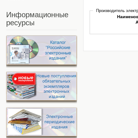
Производитель электр
Информационные
Наимено
ресурсы