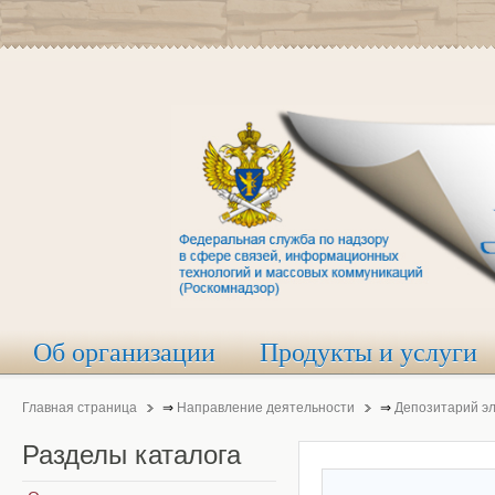
Об организации
Продукты и услуги
Главная страница
⇒
Направление деятельности
⇒
Депозитарий э
Разделы
каталога