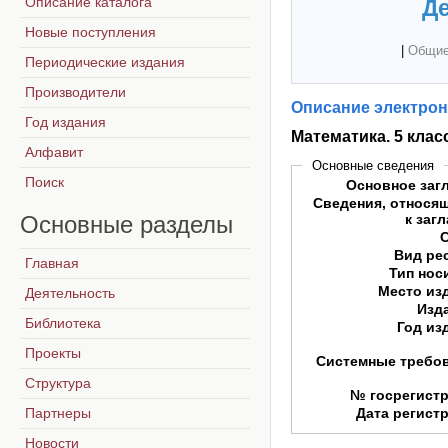
Описание каталога
Де
Новые поступления
|
Общие
Периодические издания
Производители
Описание электрон
Год издания
Математика. 5 клас
Алфавит
Основные сведения
Поиск
Основное заг
Сведения, относя
Основные
разделы
к заг
Вид ре
Главная
Тип нос
Место из
Деятельность
Изд
Библиотека
Год из
Проекты
Системные требо
Структура
№ госрегист
Партнеры
Дата регист
Новости