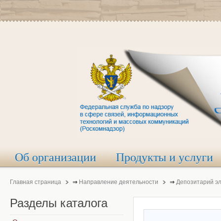
Об организации
Продукты и услуги
Главная страница
⇒
Направление деятельности
⇒
Депозитарий э
Разделы
каталога