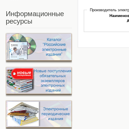
Производитель электр
Информационные
Наимено
ресурсы