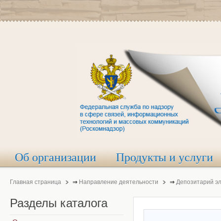
Об организации
Продукты и услуги
Главная страница
⇒
Направление деятельности
⇒
Депозитарий э
Разделы
каталога