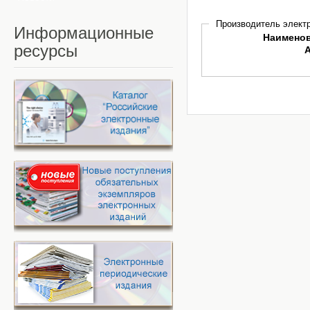
Производитель электр
Информационные
Наимено
ресурсы