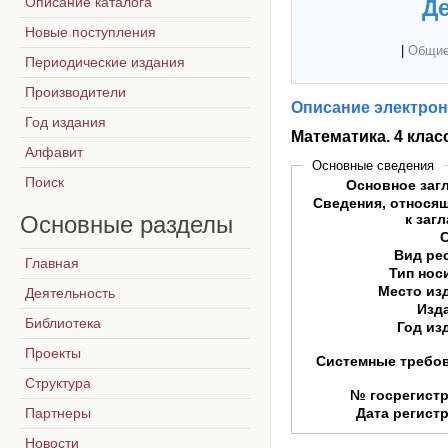
Описание каталога
Де
Новые поступления
|
Общие
Периодические издания
Производители
Описание электрон
Год издания
Математика. 4 клас
Алфавит
Основные сведения
Поиск
Основное заг
Сведения, относя
Основные
разделы
к заг
Вид ре
Главная
Тип нос
Место из
Деятельность
Изд
Библиотека
Год из
Проекты
Системные требо
Структура
№ госрегист
Партнеры
Дата регист
Новости