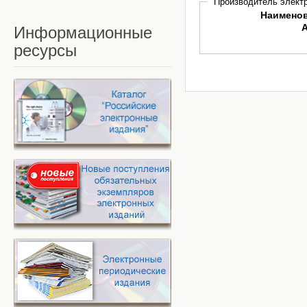
Производитель электр
Наимено
Информационные
ресурсы