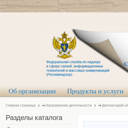
Об организации
Продукты и услуги
Главная страница
⇒
Направление деятельности
⇒
Депозитарий э
Разделы
каталога