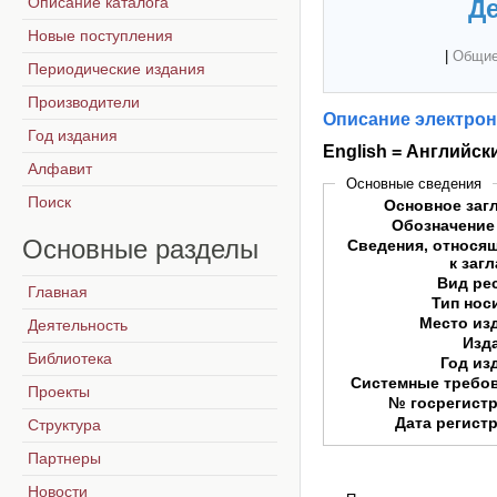
Описание каталога
Де
Новые поступления
|
Общие
Периодические издания
Производители
Описание электрон
Год издания
English = Английск
Алфавит
Основные сведения
Поиск
Основное заг
Обозначение
Основные
разделы
Сведения, относя
к заг
Вид ре
Главная
Тип нос
Место из
Деятельность
Изд
Библиотека
Год из
Системные требо
Проекты
№ госрегист
Дата регист
Структура
Партнеры
Новости