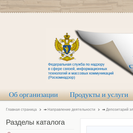
Об организации
Продукты и услуги
Главная страница
⇒
Направление деятельности
⇒
Депозитарий э
Разделы
каталога