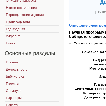
Описание каталога
Де
Новые поступления
|
Общие
Периодические издания
Производители
Описание электрон
Год издания
Научная программа
Алфавит
Сибирского федераль
Поиск
Основные сведения
Основные
разделы
Основное заг
Вид ре
Главная
Тип нос
Место из
Деятельность
Библиотека
Изд
Проекты
Год из
Системные требо
Структура
№ госрегист
Дата регист
Партнеры
Новости