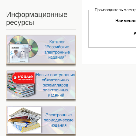
Производитель электр
Информационные
ресурсы
Наимено