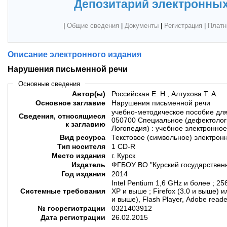
Депозитарий электронных
|
Общие сведения
|
Документы
|
Регистрация
|
Платн
Описание электронного издания
Нарушения письменной речи
Основные сведения
Автор(ы)
Российская Е. Н., Алтухова Т. А.
Основное заглавие
Нарушения письменной речи
учебно-методическое пособие дл
Сведения, относящиеся
050700 Специальное (дефектолог
к заглавию
Логопедия) : учебное электронно
Вид ресурса
Текстовое (символьное) электрон
Тип носителя
1 CD-R
Место издания
г. Курск
Издатель
ФГБОУ ВО "Курский государствен
Год издания
2014
Intel Pentium 1,6 GHz и более ; 2
Системные требования
XP и выше ; Firefox (3.0 и выше) и
и выше), Flash Player, Adobe reade
№ госрегистрации
0321403912
Дата регистрации
26.02.2015