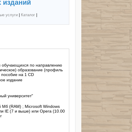
 изданий
ые услуги
|
Каталог
|
я обучающихся по направлению
ическое) образование (профиль
е пособие на 1 CD
ное издание
ный университет"
56 Мб (RAM) ; Microsoft Windows
ли IE (7 и выше) или Opera (10.00
r