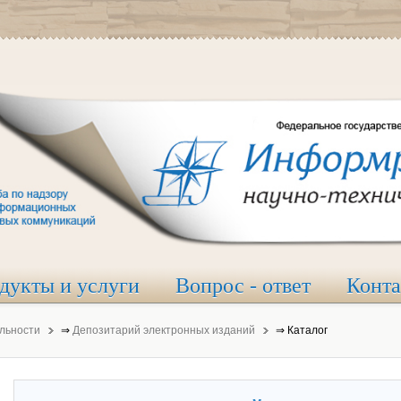
дукты и услуги
Вопрос - ответ
Конт
льности
⇒
Депозитарий электронных изданий
⇒
Каталог