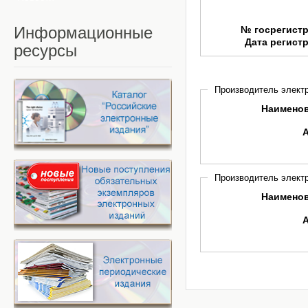
Информационные
№ госрегист
Дата регист
ресурсы
Производитель электр
Наимено
Производитель электр
Наимено