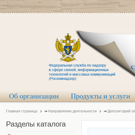
Об организации
Продукты и услуги
Главная страница
⇒
Направление деятельности
⇒
Депозитарий э
Разделы
каталога