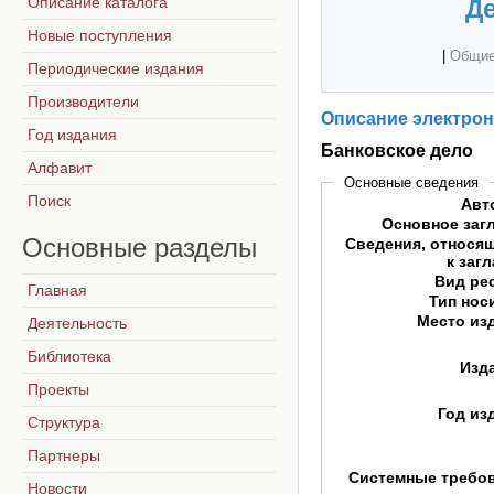
Описание каталога
Де
Новые поступления
|
Общие
Периодические издания
Производители
Описание электрон
Год издания
Банковское дело
Алфавит
Основные сведения
Поиск
Авт
Основное заг
Основные
разделы
Сведения, относя
к заг
Вид ре
Главная
Тип нос
Место из
Деятельность
Библиотека
Изд
Проекты
Год из
Структура
Партнеры
Системные требо
Новости