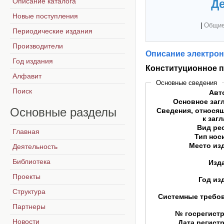
Описание каталога
Де
Новые поступления
|
Общие
Периодические издания
Производители
Описание электрон
Год издания
Конституционное 
Алфавит
Основные сведения
Поиск
Авт
Основное заг
Основные
разделы
Сведения, относя
к заг
Вид ре
Главная
Тип нос
Место из
Деятельность
Библиотека
Изд
Проекты
Год из
Структура
Системные требо
Партнеры
№ госрегист
Новости
Дата регист