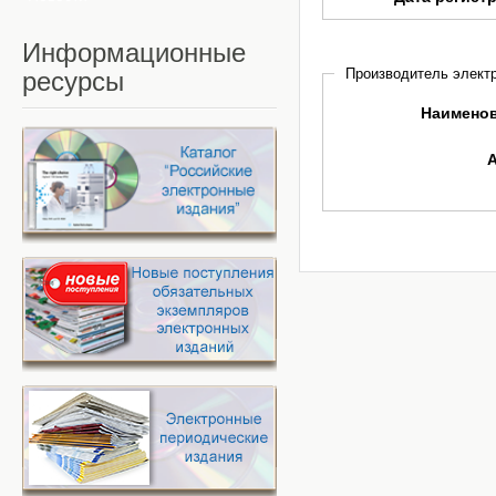
Информационные
Производитель электр
ресурсы
Наимено