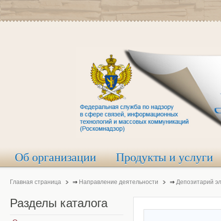
Об организации
Продукты и услуги
Главная страница
⇒
Направление деятельности
⇒
Депозитарий э
Разделы
каталога