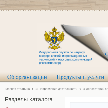
Об организации
Продукты и услуги
Главная страница
⇒
Направление деятельности
⇒
Депозитарий э
Разделы
каталога