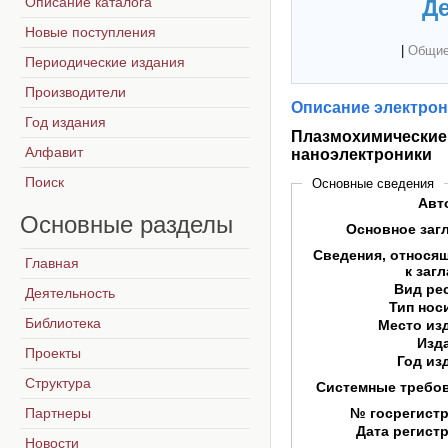
Описание каталога
Де
Новые поступления
|
Общие
Периодические издания
Производители
Описание электрон
Год издания
Плазмохимические 
Алфавит
наноэлектроники
Поиск
Основные сведения
Авт
Основные
разделы
Основное заг
Сведения, относя
Главная
к заг
Вид ре
Деятельность
Тип нос
Библиотека
Место из
Изд
Проекты
Год из
Структура
Системные требо
Партнеры
№ госрегист
Дата регист
Новости