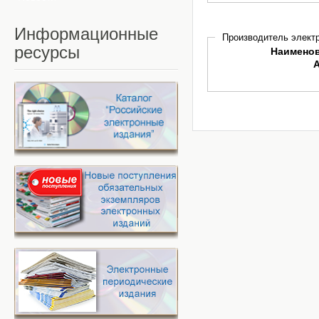
Информационные
Производитель электр
ресурсы
Наимено