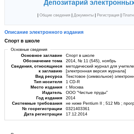
Депозитарий электронных
|
Общие сведения
|
Документы
|
Регистрация
|
Платн
Описание электронного издания
Спорт в школе
Основные сведения
Основное заглавие
Спорт в школе
Обозначение тома
2014, № 11 (545), ноябрь
Сведения, относящиеся
методический журнал для учителе
к заглавию
[электронная версия журнала]
Вид ресурса
Текстовое (символьное) электрон
Тип носителя
1 CD-R
Место издания
г. Москва
Издатель
ООО "Чистые пруды"
Год издания
2014
Системные требования
не ниже Pentium II ; 512 Mb ; пр
№ госрегистрации
0321403361
Дата регистрации
17.12.2014