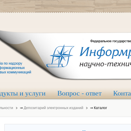
дукты и услуги
Вопрос - ответ
Конт
льности
⇒
Депозитарий электронных изданий
⇒
Каталог