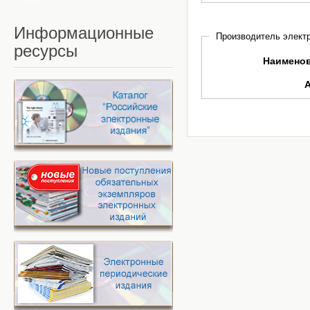
Информационные
Производитель электр
ресурсы
Наимено