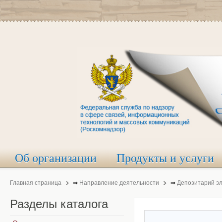
Об организации
Продукты и услуги
Главная страница
⇒
Направление деятельности
⇒
Депозитарий э
Разделы
каталога