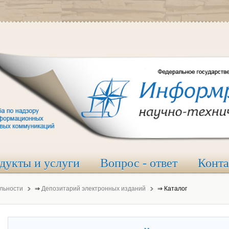
дукты и услуги
Вопрос - ответ
Конт
льности
⇒
Депозитарий электронных изданий
⇒
Каталог