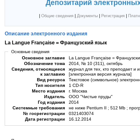
Депозитарий электронных
|
Общие сведения
|
Документы
|
Регистрация
|
Платн
Описание электронного издания
La Langue Française = Французский язык
Основные сведения
Основное заглавие
La Langue Française = Французски
Обозначение тома
2014, № 10 (311), октябрь
Сведения, относящиеся
журнал для тех, кто преподает и 
к заглавию
[электронная версия журнала]
Вид ресурса
Текстовое (символьное) электрон
Тип носителя
1 CD-R
Место издания
г. Москва
Издатель
ООО "Чистые пруды"
Год издания
2014
Системные требования
не ниже Pentium II ; 512 Mb ; пр
№ госрегистрации
0321403074
Дата регистрации
16.12.2014