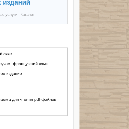
 изданий
ые услуги
|
Каталог
|
й язык
изучает французский язык :
ное издание
ограмма для чтения pdf-файлов