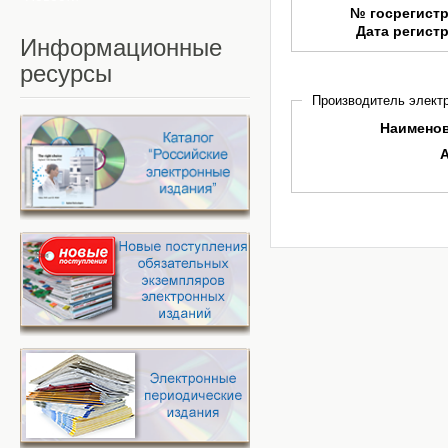
№ госрегист
Дата регист
Информационные
ресурсы
Производитель электр
Наимено