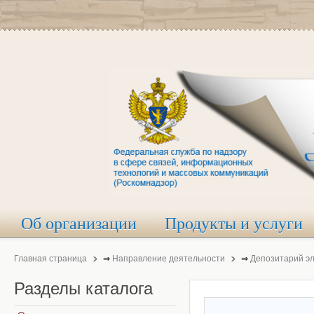
Об организации
Продукты и услуги
Главная страница
⇒
Направление деятельности
⇒
Депозитарий э
Разделы
каталога