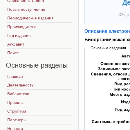
Описание каталога
Де
Новые поступления
|
Общие
Периодические издания
Производители
Описание электрон
Год издания
Биоорганическая 
Алфавит
Основные сведения
Поиск
Авт
Основные
разделы
Основное заг
Зависимое заг
Сведения, относя
Главная
к заг
Вид ре
Деятельность
Тип нос
Библиотека
Место из
Изд
Проекты
Год из
Структура
Партнеры
Системные требо
Новости