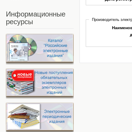
Информационные
Производитель электр
ресурсы
Наимено