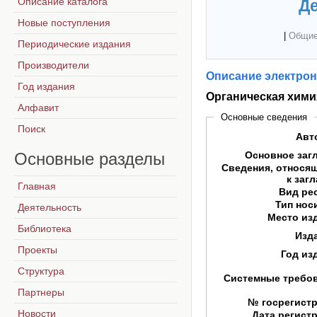
Описание каталога
Де
Новые поступления
|
Общие
Периодические издания
Производители
Описание электрон
Год издания
Органическая хими
Алфавит
Основные сведения
Поиск
Авт
Основные
разделы
Основное заг
Сведения, относя
к заг
Главная
Вид ре
Тип нос
Деятельность
Место из
Библиотека
Изд
Проекты
Год из
Структура
Системные требо
Партнеры
№ госрегист
Новости
Дата регист