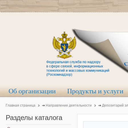
Об организации
Продукты и услуги
Главная страница
⇒
Направление деятельности
⇒
Депозитарий э
Разделы
каталога