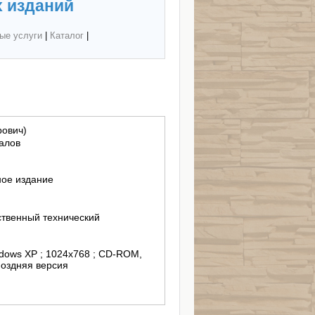
 изданий
ые услуги
|
Каталог
|
рович)
алов
ное издание
твенный технический
ndows XP ; 1024x768 ; CD-ROM,
поздняя версия