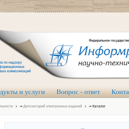
дукты и услуги
Вопрос - ответ
Конт
льности
⇒
Депозитарий электронных изданий
⇒
Каталог