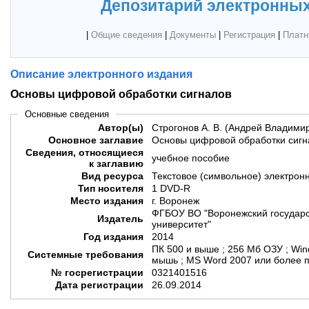
Депозитарий электронных
|
Общие сведения
|
Документы
|
Регистрация
|
Платн
Описание электронного издания
Основы цифровой обработки сигналов
Основные сведения
Автор(ы)
Строгонов А. В. (Андрей Владими
Основное заглавие
Основы цифровой обработки сигн
Сведения, относящиеся
учебное пособие
к заглавию
Вид ресурса
Текстовое (символьное) электрон
Тип носителя
1 DVD-R
Место издания
г. Воронеж
ФГБОУ ВО "Воронежский государс
Издатель
университет"
Год издания
2014
ПК 500 и выше ; 256 Мб ОЗУ ; Wi
Системные требования
мышь ; MS Word 2007 или более 
№ госрегистрации
0321401516
Дата регистрации
26.09.2014