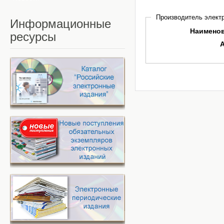
Производитель электр
Информационные
Наимено
ресурсы