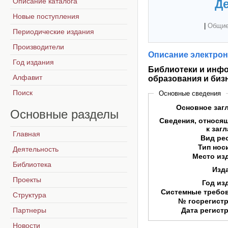
Описание каталога
Де
Новые поступления
|
Общие
Периодические издания
Производители
Описание электрон
Год издания
Библиотеки и инфо
Алфавит
образования и биз
Поиск
Основные сведения
Основное заг
Основные
разделы
Сведения, относя
к заг
Главная
Вид ре
Тип нос
Деятельность
Место из
Библиотека
Изд
Проекты
Год из
Системные требо
Структура
№ госрегист
Партнеры
Дата регист
Новости