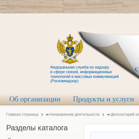
Об организации
Продукты и услуги
Главная страница
⇒
Направление деятельности
⇒
Депозитарий э
Разделы
каталога