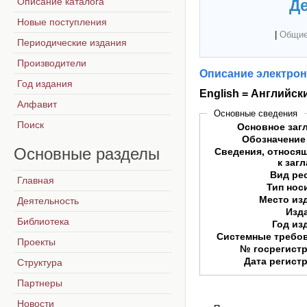
Описание каталога
Де
Новые поступления
|
Общие
Периодические издания
Производители
Описание электрон
Год издания
English = Английск
Алфавит
Основные сведения
Поиск
Основное заг
Обозначение
Основные
разделы
Сведения, относя
к заг
Вид ре
Главная
Тип нос
Место из
Деятельность
Изд
Библиотека
Год из
Системные требо
Проекты
№ госрегист
Дата регист
Структура
Партнеры
Новости