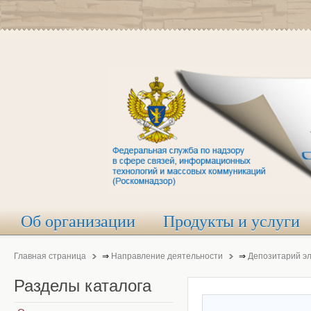
Об организации
Продукты и услуги
Главная страница
⇒
Направление деятельности
⇒
Депозитарий э
Разделы
каталога