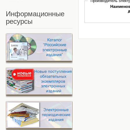
Производитель электр
Наимено
Информационные
ресурсы