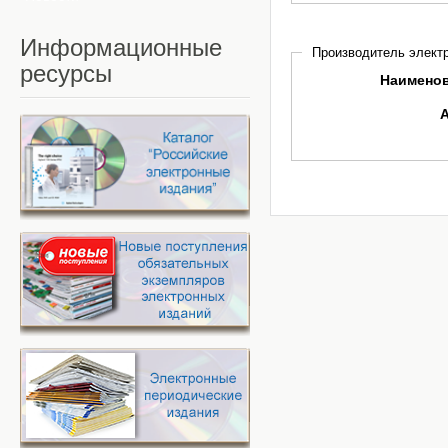
Информационные
Производитель электр
ресурсы
Наимено