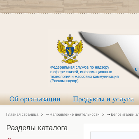
Об организации
Продукты и услуги
Главная страница
⇒
Направление деятельности
⇒
Депозитарий э
Разделы
каталога