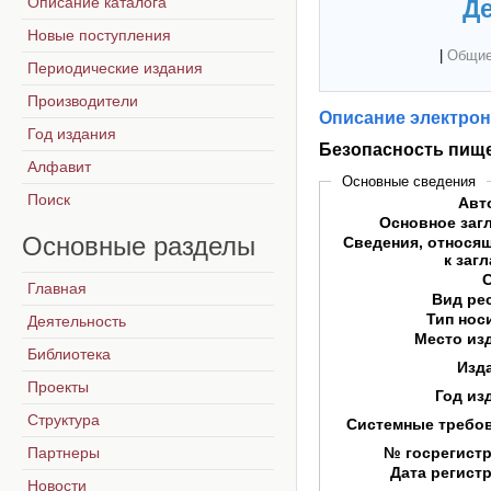
Описание каталога
Де
Новые поступления
|
Общие
Периодические издания
Производители
Описание электрон
Год издания
Безопасность пище
Алфавит
Основные сведения
Поиск
Авт
Основное заг
Основные
разделы
Сведения, относя
к заг
Главная
Вид ре
Тип нос
Деятельность
Место из
Библиотека
Изд
Проекты
Год из
Структура
Системные требо
Партнеры
№ госрегист
Дата регист
Новости