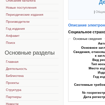
Описание каталога
Де
Новые поступления
|
Общие
Периодические издания
Производители
Описание электрон
Год издания
Социальное страх
Алфавит
Основные сведения
Поиск
Авт
Основное заг
Основные
разделы
Сведения, относя
к заг
Вид ре
Главная
Тип нос
Место из
Деятельность
Изд
Библиотека
Год из
Проекты
Системные требо
Структура
№ госрегист
Партнеры
Дата регист
Новости