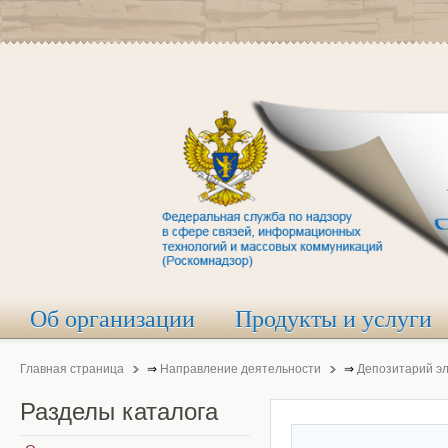
Об организации
Продукты и услуги
Главная страница
⇒
Направление деятельности
⇒
Депозитарий э
Разделы
каталога