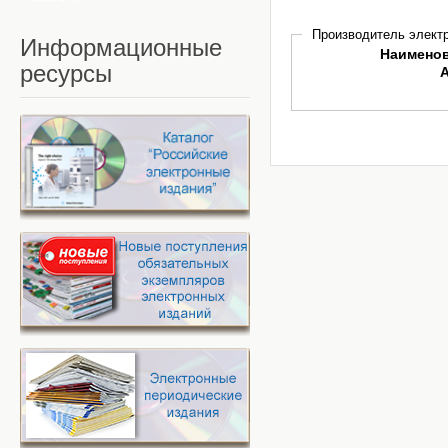
Производитель электр
Информационные
Наимено
ресурсы