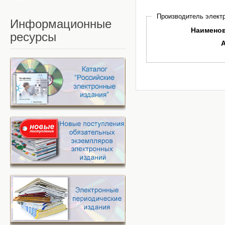
Производитель электр
Информационные
Наимено
ресурсы