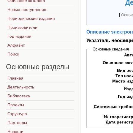
Описание каталога
Де
Новые поступления
|
Общие
Периодические издания
Производители
Описание электрон
Год издания
Указатель неофициа
Алфавит
Основные сведения
Поиск
Авт
Основное заг
Основные
разделы
Вид ре
Тип нос
Главная
Место из
Деятельность
Изд
Библиотека
Год из
Проекты
Системные требо
Структура
№ госрегист
Дата регист
Партнеры
Новости