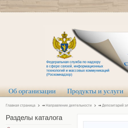
Об организации
Продукты и услуги
Главная страница
⇒
Направление деятельности
⇒
Депозитарий э
Разделы
каталога