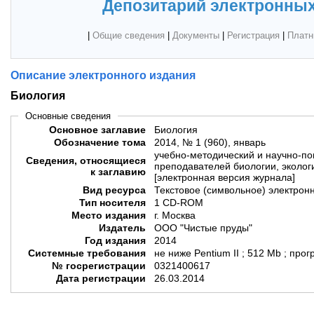
Депозитарий электронных
|
Общие сведения
|
Документы
|
Регистрация
|
Платн
Описание электронного издания
Биология
Основные сведения
Основное заглавие
Биология
Обозначение тома
2014, № 1 (960), январь
учебно-методический и научно-п
Сведения, относящиеся
преподавателей биологии, экологи
к заглавию
[электронная версия журнала]
Вид ресурса
Текстовое (символьное) электрон
Тип носителя
1 CD-ROM
Место издания
г. Москва
Издатель
ООО "Чистые пруды"
Год издания
2014
Системные требования
не ниже Pentium II ; 512 Mb ; пр
№ госрегистрации
0321400617
Дата регистрации
26.03.2014