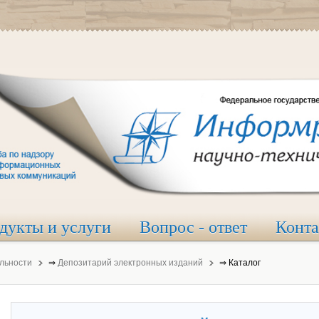
дукты и услуги
Вопрос - ответ
Конт
льности
⇒
Депозитарий электронных изданий
⇒
Каталог