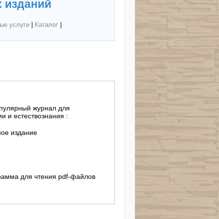
 изданий
ые услуги
|
Каталог
|
опулярный журнал для
и и естествознания :
ное издание
ограмма для чтения pdf-файлов