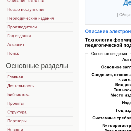
Описание каталога
Де
Новые поступления
|
Общие
Периодические издания
Производители
Описание электрон
Год издания
Технология формир
Алфавит
педагогической по
Поиск
Основные сведения
Авт
Основные
разделы
Основное заг
Сведения, относя
Главная
к заг
Вид ре
Деятельность
Тип нос
Библиотека
Место из
Изд
Проекты
Год из
Структура
Системные требо
Партнеры
№ госрегист
Новости
Дата регист