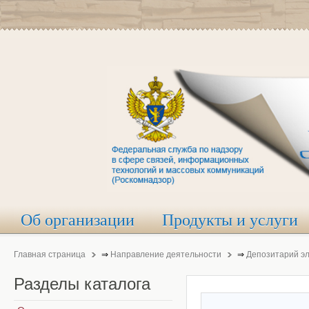
Об организации
Продукты и услуги
Главная страница
⇒
Направление деятельности
⇒
Депозитарий э
Разделы
каталога