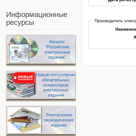
Информационные
ресурсы
Производитель электр
Наимено