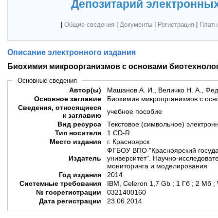
Депозитарий электронных
|
Общие сведения
|
Документы
|
Регистрация
|
Платн
Описание электронного издания
Биохимия микроорганизмов с основами биотехноло
Основные сведения
Автор(ы)
Машанов А. И., Величко Н. А., Фед
Основное заглавие
Биохимия микроорганизмов с осн
Сведения, относящиеся
учебное пособие
к заглавию
Вид ресурса
Текстовое (символьное) электрон
Тип носителя
1 CD-R
Место издания
г. Красноярск
ФГБОУ ВПО "Красноярский госуд
Издатель
университет". Научно-исследовате
мониторинга и моделирования
Год издания
2014
Системные требования
IBM, Celeron 1,7 Gb ; 1 Гб ; 2 Мб 
№ госрегистрации
0321400160
Дата регистрации
23.06.2014