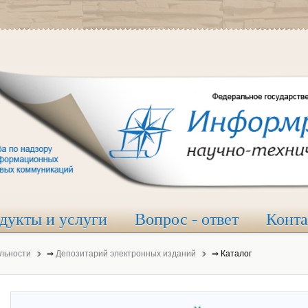
дукты и услуги
Вопрос - ответ
Конт
льности
⇒
Депозитарий электронных изданий
⇒
Каталог