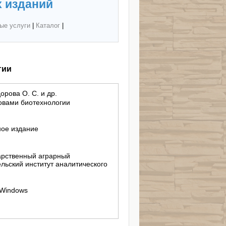
 изданий
ые услуги
|
Каталог
|
гии
орова О. С. и др.
овами биотехнологии
ное издание
арственный аграрный
льский институт аналитического
; Windows