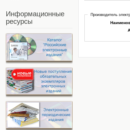
Информационные
Производитель электр
ресурсы
Наимено