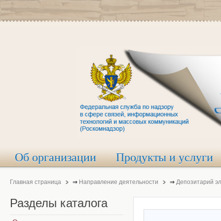
Об организации
Продукты и услуги
Главная страница
⇒
Направление деятельности
⇒
Депозитарий э
Разделы
каталога