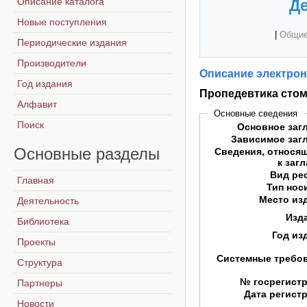
Описание каталога
Де
Новые поступления
|
Общие
Периодические издания
Производители
Описание электрон
Год издания
Пропедевтика стом
Алфавит
Основные сведения
Поиск
Основное заг
Зависимое заг
Основные
разделы
Сведения, относя
к заг
Вид ре
Главная
Тип нос
Место из
Деятельность
Изд
Библиотека
Год из
Проекты
Системные требо
Структура
№ госрегист
Партнеры
Дата регист
Новости