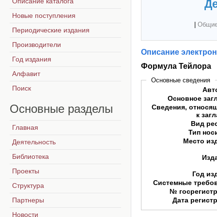
Описание каталога
Де
Новые поступления
|
Общие
Периодические издания
Производители
Описание электрон
Год издания
Формула Тейлора
Алфавит
Основные сведения
Поиск
Авт
Основное заг
Основные
разделы
Сведения, относя
к заг
Вид ре
Главная
Тип нос
Место из
Деятельность
Библиотека
Изд
Проекты
Год из
Системные требо
Структура
№ госрегист
Партнеры
Дата регист
Новости