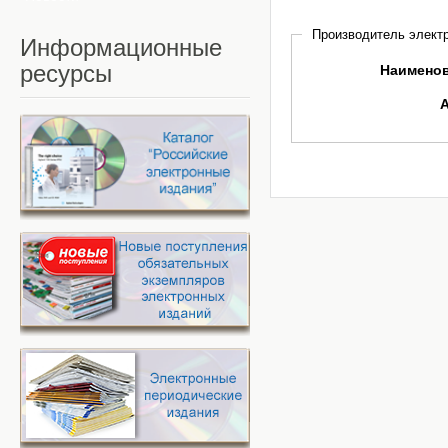
Производитель электр
Информационные
ресурсы
Наимено