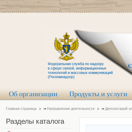
Об организации
Продукты и услуги
Главная страница
⇒
Направление деятельности
⇒
Депозитарий э
Разделы
каталога