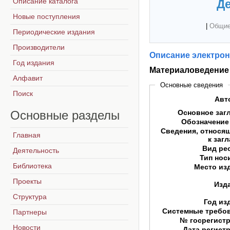
Описание каталога
Де
Новые поступления
|
Общие
Периодические издания
Производители
Описание электрон
Год издания
Материаловедение
Алфавит
Основные сведения
Поиск
Авт
Основные
разделы
Основное заг
Обозначение
Сведения, относя
Главная
к заг
Вид ре
Деятельность
Тип нос
Библиотека
Место из
Проекты
Изд
Структура
Год из
Системные требо
Партнеры
№ госрегист
Новости
Дата регист