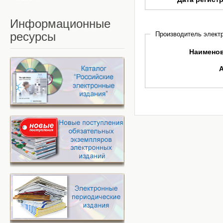
Информационные
ресурсы
Производитель электр
Наимено