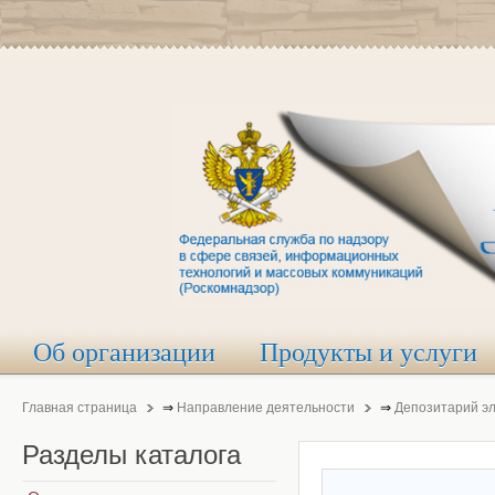
Об организации
Продукты и услуги
Главная страница
⇒
Направление деятельности
⇒
Депозитарий э
Разделы
каталога