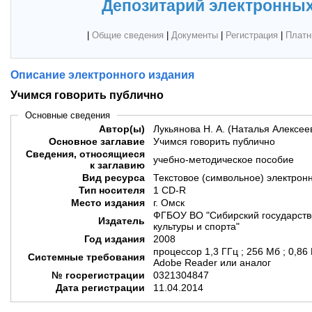
Депозитарий электронных
|
Общие сведения
|
Документы
|
Регистрация
|
Платн
Описание электронного издания
Учимся говорить публично
Основные сведения
Автор(ы)
Лукьянова Н. А. (Наталья Алексее
Основное заглавие
Учимся говорить публично
Сведения, относящиеся
учебно-методическое пособие
к заглавию
Вид ресурса
Текстовое (символьное) электрон
Тип носителя
1 CD-R
Место издания
г. Омск
ФГБОУ ВО "Сибирский государств
Издатель
культуры и спорта"
Год издания
2008
процессор 1,3 ГГц ; 256 Мб ; 0,86
Системные требования
Adobe Reader или аналог
№ госрегистрации
0321304847
Дата регистрации
11.04.2014