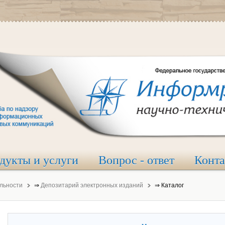
дукты и услуги
Вопрос - ответ
Конт
льности
⇒
Депозитарий электронных изданий
⇒
Каталог