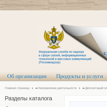
Об организации
Продукты и услуги
Главная страница
⇒
Направление деятельности
⇒
Депозитарий э
Разделы
каталога