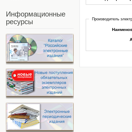
Информационные
Производитель электр
ресурсы
Наимено