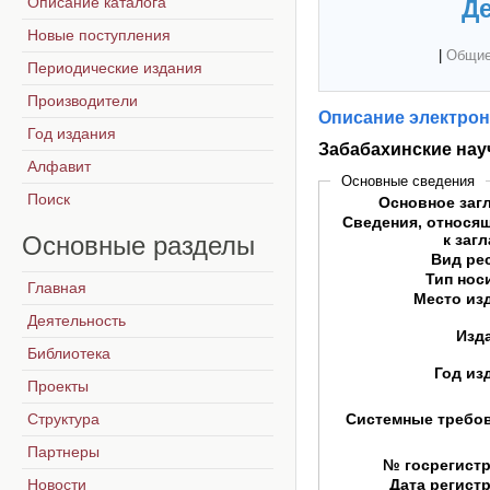
Описание каталога
Де
Новые поступления
|
Общие
Периодические издания
Производители
Описание электрон
Год издания
Забабахинские нау
Алфавит
Основные сведения
Поиск
Основное заг
Сведения, относя
Основные
разделы
к заг
Вид ре
Тип нос
Главная
Место из
Деятельность
Изд
Библиотека
Год из
Проекты
Структура
Системные требо
Партнеры
№ госрегист
Новости
Дата регист