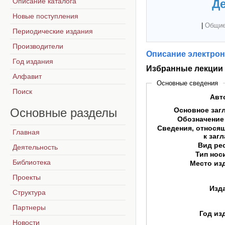
Описание каталога
Де
Новые поступления
|
Общие
Периодические издания
Производители
Описание электрон
Год издания
Избранные лекции
Алфавит
Основные сведения
Поиск
Авт
Основные
разделы
Основное заг
Обозначение
Сведения, относя
Главная
к заг
Вид ре
Деятельность
Тип нос
Библиотека
Место из
Проекты
Изд
Структура
Партнеры
Год из
Новости