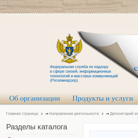
Об организации
Продукты и услуги
Главная страница
⇒
Направление деятельности
⇒
Депозитарий э
Разделы
каталога