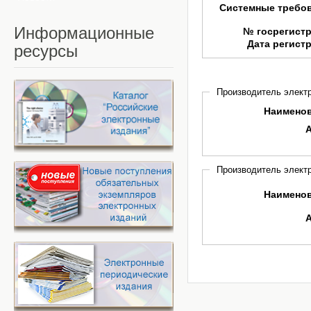
Системные требо
Информационные
№ госрегист
Дата регист
ресурсы
Производитель электр
Наимено
Производитель электр
Наимено