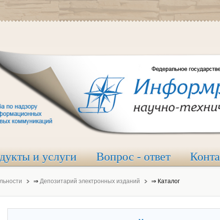
дукты и услуги
Вопрос - ответ
Конт
льности
⇒
Депозитарий электронных изданий
⇒
Каталог