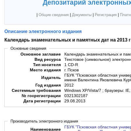
Депозитарий электронных
|
Общие сведения
|
Документы
|
Регистрация
|
Платн
Описание электронного издания
Календарь знаменательных и памятных дат на 2013 
Основные сведения
Основное заглавие
Календарь знаменательных и памя
Вид ресурса
Текстовое (символьное) электрон
Тип носителя
1 CD-R
Место издания
г. Псков
ГБУК "Псковская областная униве
Издатель
имени Валентина Яковлевича Кур
Год издания
2012
Системные требования
Windows XP/Vista/7 ; браузеры: IE, 
№ госрегистрации
0321302187
Дата регистрации
29.08.2013
Производитель электронного издания
ГБУК "Псковская областная униве
Наименование