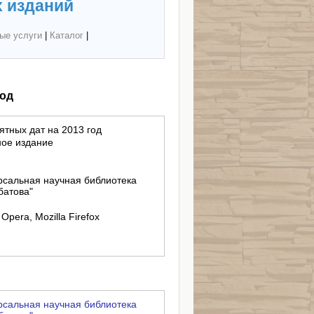
 изданий
ые услуги
|
Каталог
|
год
тных дат на 2013 год
ное издание
рсальная научная библиотека
батова"
Opera, Mozilla Firefox
рсальная научная библиотека