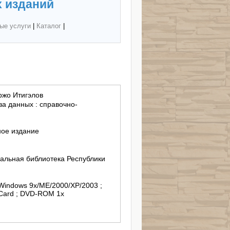
 изданий
ые услуги
|
Каталог
|
ржо Итигэлов
а данных : справочно-
ное издание
альная библиотека Республики
 Card ; DVD-ROM 1x