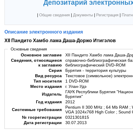
Депозитарий электронных
|
Общие сведения
|
Документы
|
Регистрация
|
Платн
Описание электронного издания
XII Пандито Хамбо лама Даша-Доржо Итигэлов
Основные сведения
Основное заглавие
XII Пандито Хамбо лама Даша-До
Сведения, относящиеся
справочно-библиографическая баз
к заглавию
библиографический DVD-ROM
Серия
Бурятия - территория культуры
Вид ресурса
Текстовое (символьное) электрон
Тип носителя
1 DVD-ROM
Место издания
г. Улан-Удэ
ГАУК Республики Бурятия "Национ
Издатель
Бурятия"
Год издания
2012
Pentium II 300 MHz ; 64 Mb RAM ; Windows 9x/ME/2000/XP/2003 ;
Системные требования
VGA 1024x768 High Color ; Sound
№ госрегистрации
0321301815
Дата регистрации
30.07.2013