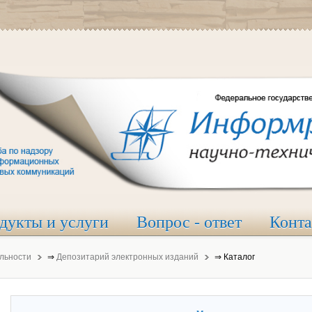
дукты и услуги
Вопрос - ответ
Конт
льности
⇒
Депозитарий электронных изданий
⇒
Каталог