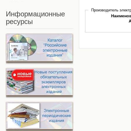
Производитель электр
Информационные
Наимено
ресурсы