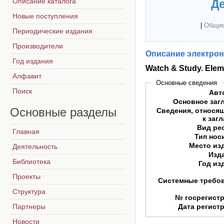
Описание каталога
Де
Новые поступления
|
Общие
Периодические издания
Производители
Описание электрон
Год издания
Watch & Study. Elem
Алфавит
Основные сведения
Поиск
Авт
Основное заг
Основные
разделы
Сведения, относя
к заг
Вид ре
Главная
Тип нос
Место из
Деятельность
Изд
Библиотека
Год из
Проекты
Системные требо
Структура
№ госрегист
Партнеры
Дата регист
Новости