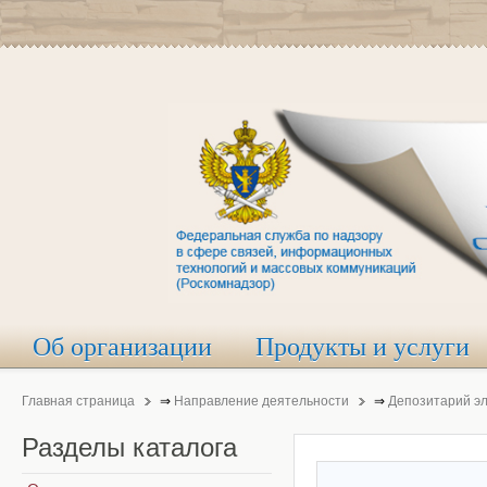
Об организации
Продукты и услуги
Главная страница
⇒
Направление деятельности
⇒
Депозитарий э
Разделы
каталога