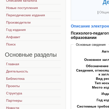
Описание каталога
Де
Новые поступления
|
Общие
Периодические издания
Производители
Описание электрон
Год издания
Психолого-педаго
Алфавит
образовании
Поиск
Основные сведения
Авт
Основные
разделы
Основное заг
Главная
Обозначение
Сведения, относя
Деятельность
к заг
Библиотека
Вид ре
Тип нос
Проекты
Место из
Структура
Изд
Год из
Партнеры
Системные требо
Новости