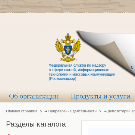
Об организации
Продукты и услуги
Главная страница
⇒
Направление деятельности
⇒
Депозитарий э
Разделы
каталога