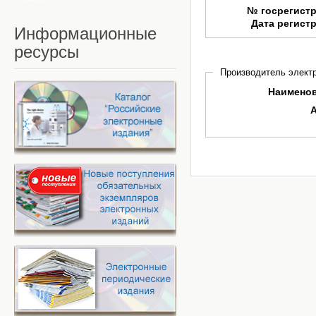
№ госрегист
Дата регист
Информационные
ресурсы
Производитель электр
Наимено