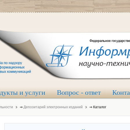
дукты и услуги
Вопрос - ответ
Конт
льности
⇒
Депозитарий электронных изданий
⇒
Каталог