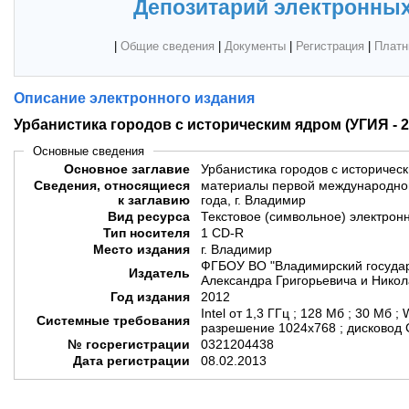
Депозитарий электронных
|
Общие сведения
|
Документы
|
Регистрация
|
Платн
Описание электронного издания
Урбанистика городов с историческим ядром (УГИЯ - 2
Основные сведения
Основное заглавие
Урбанистика городов с историчес
Сведения, относящиеся
материалы первой международной
к заглавию
года, г. Владимир
Вид ресурса
Текстовое (символьное) электрон
Тип носителя
1 CD-R
Место издания
г. Владимир
ФГБОУ ВО "Владимирский государ
Издатель
Александра Григорьевича и Никол
Год издания
2012
Intel от 1,3 ГГц ; 128 Мб ; 30 Мб 
Системные требования
разрешение 1024х768 ; дисковод 
№ госрегистрации
0321204438
Дата регистрации
08.02.2013