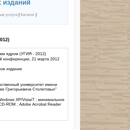
 изданий
ые услуги
|
Каталог
|
012)
ким ядром (УГИЯ - 2012)
 конференции, 21 марта 2012
ное издание
ственный университет имени
ая Григорьевича Столетовых"
; Windows XP/Vista/7 ; минимальное
CD-ROM ; Adobe Acrobat Reader