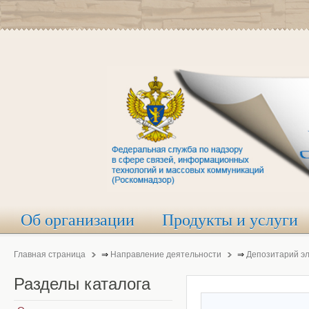
Об организации
Продукты и услуги
Главная страница
⇒
Направление деятельности
⇒
Депозитарий э
Разделы
каталога