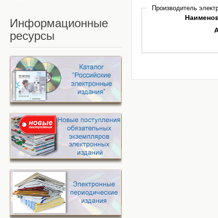
Производитель электр
Наимено
Информационные
ресурсы