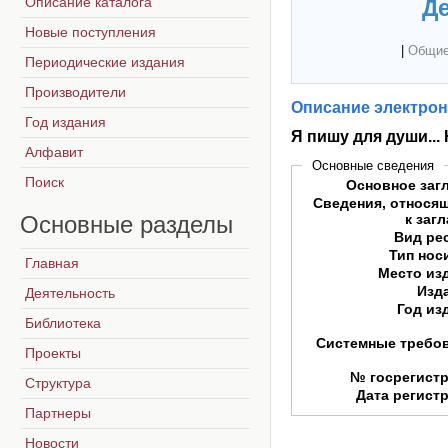
Описание каталога
Де
Новые поступления
|
Общие
Периодические издания
Производители
Описание электрон
Год издания
Я пишу для души..
Алфавит
Основные сведения
Поиск
Основное заг
Сведения, относя
Основные
разделы
к заг
Вид ре
Тип нос
Главная
Место из
Изд
Деятельность
Год из
Библиотека
Системные требо
Проекты
№ госрегист
Структура
Дата регист
Партнеры
Новости